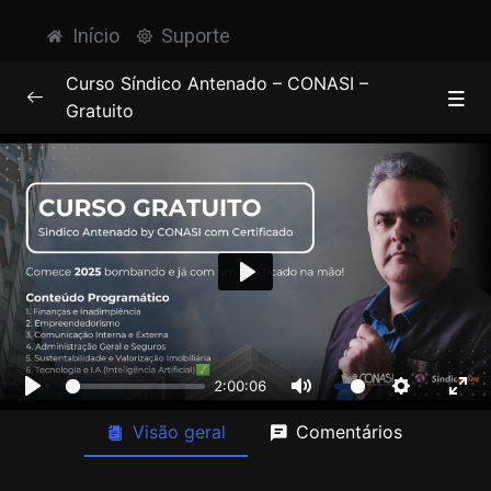
Início
Suporte
Curso Síndico Antenado – CONASI –
Gratuito
Comunicação Interna e Externa
0/2
Administração Geral e Seguros
0/2
Play
Sustentabilidade e Valorização Imobiliária
0/3
2:00:06
Empreendedorismo Condominial
0/2
Play
Mute
Settings
Ente
Visão geral
Comentários
Finanças e Inadimplência
0/3