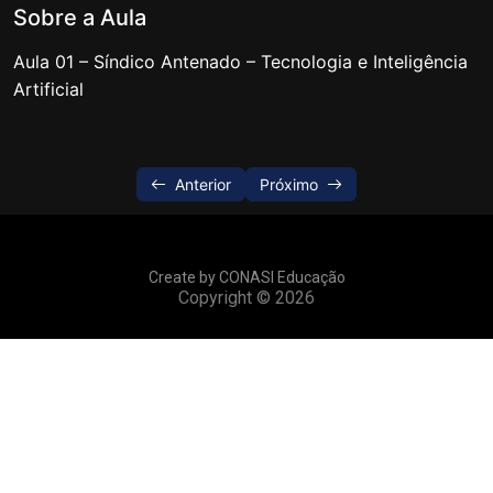
Sobre a Aula
Tecnologia e I.A (Inteligência Artificial)
0/2
Aula 01 – Síndico Antenado – Tecnologia e Inteligência
Artificial
Aula 01 – Síndico Antenado –
02:00:06
Tecnologia e Inteligência Artificial
Aula 02 – Síndico Antenado –
02:02:51
Anterior
Próximo
Tecnologia e Inteligência Artificial
Create by CONASI Educação
Copyright © 2026