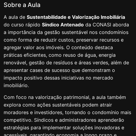
Sobre a Aula
Aula 02 – Sustentabilidade e Valorização
15:21
Imobiliária – parte 2
A aula de
Sustentabilidade e Valorização Imobiliária
do curso rápido
Síndico Antenado
da CONASI aborda
Empreendedorismo Condominial
0/2
a importância da gestão sustentável nos condomínios
como forma de reduzir custos, preservar recursos e
agregar valor aos imóveis. O conteúdo destaca
Finanças e Inadimplência
0/3
práticas eficientes, como reuso de água, energia
renovável, gestão de resíduos e áreas verdes, além de
Tecnologia e I.A (Inteligência Artificial)
0/2
apresentar cases de sucesso que demonstram o
impacto positivo dessas iniciativas no mercado
imobiliário.
Com foco na valorização patrimonial, a aula também
explora como ações sustentáveis podem atrair
moradores e investidores, tornando o condomínio mais
competitivo. Síndicos e administradores aprenderão
estratégias para implementar soluções inovadoras e
acessíveis, garantindo economia a longo prazo e