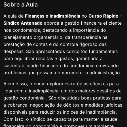
Sobre a Aula
Aula 01 – Finanças e Inadimplência –
02:32:35
parte 1
A aula de
Finanças e Inadimplência
no
Curso Rápido –
Síndico Antenado
aborda a gestão financeira eficiente
Aula 01 – Finanças e Inadimplência –
45:14
nos condomínios, destacando a importância do
Parte 2
planejamento orçamentário, da transparência na
prestação de contas e do controle rigoroso das
Aula 02 – Finanças e Inadimplência
01:52:12
despesas. São apresentados conceitos fundamentais
Tecnologia e I.A (Inteligência Artificial)
0/2
para equilibrar receitas e gastos, garantindo a
sustentabilidade financeira do condomínio e evitando
problemas que possam comprometer a administração.
Além disso, o curso explora estratégias eficazes para
lidar com a inadimplência, um dos maiores desafios da
gestão condominial. São discutidas boas práticas para
a cobrança, negociação de débitos e medidas jurídicas
disponíveis para reduzir os índices de inadimplência.
Com isso, o síndico se capacita para manter a saúde
financeira do condomínio e promover um ambiente